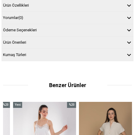
Ürün Özellikleri
Yorumlar
(0)
Ödeme Seçenekleri
Ürün Önerileri
Kumaş Türleri
Benzer Ürünler
0
Yeni
%20
%20
irim
Ürün
İndirim
İndiri
İndirim
%20İndirim
%20İn