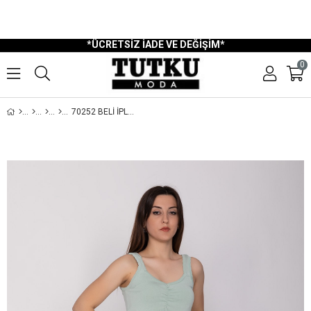
750 TL Üzeri Ücretsiz Kargo
Ücretsiz İade ve Değişim
Kapıda Nakit Ödeme İmkanı
Havale ve EFT Ödeme
*ÜCRETSİZ İADE VE DEĞİŞİM*
0
70252 BELI İPLI CEPLI SALAŞ KETEN PANTOLON