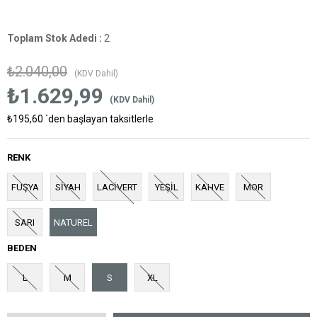
Toplam Stok Adedi
:
2
₺2.040,00
(KDV Dahil)
₺1.629,99
(KDV Dahil)
₺195,60
`den başlayan taksitlerle
RENK
FUŞYA
SİYAH
LACİVERT
YEŞİL
KAHVE
MOR
SARI
NATUREL
BEDEN
L
M
S
XL