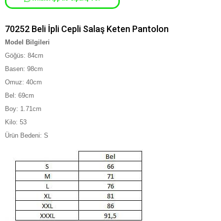
70252 Beli İpli Cepli Salaş Keten Pantolon
Model Bilgileri
G
ö
ğ
ü
s: 84cm
Basen: 98cm
Omuz: 40cm
Bel: 69cm
Boy: 1.71cm
Kilo: 53
Ürün Bedeni: S