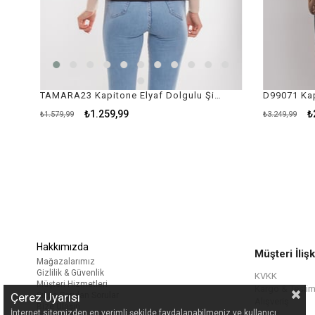
TAMARA23 Kapitone Elyaf Dolgulu Şişme Kadın Yelek
₺1.259,99
₺2
₺1.579,99
₺3.249,99
Hakkımızda
Müşteri İlişk
Mağazalarımız
Gizlilik & Güvenlik
KVKK
Müşteri Hizmetleri
Kargo & Teslim
Çerez Uyarısı
Sıkça Sorulan Sorular
Alışveriş
Bize Ulaşın
İnternet sitemizden en verimli şekilde faydalanabilmeniz ve kullanıcı
Üyelik