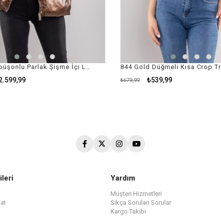
D99071 Kapüşonlu Parlak Şişme İçi Leopar Astarlı Yelek
.599,99
₺539,99
₺679,99
ileri
Yardım
Müşteri Hizmetleri
at
Sıkça Sorulan Sorular
Kargo Takibi