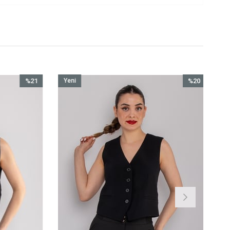
%21
Yeni
%20
İndirim
Ürün
İndirim
%21İndirim
%20İndirim