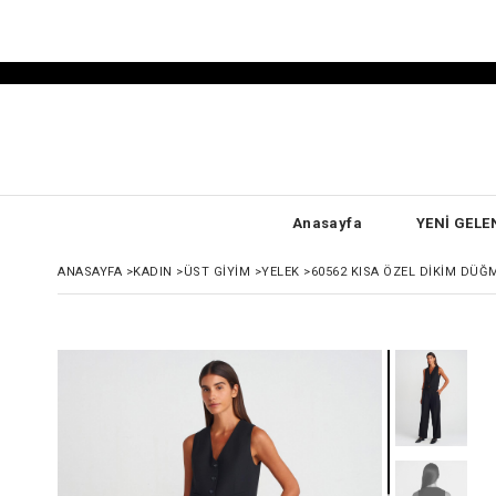
750 TL Üzeri Ücretsiz Kargo
Ücretsiz İade ve Değişim
Kapıda Nakit Ödeme İmkanı
Havale ve EFT Ödeme
Anasayfa
YENİ GELE
ANASAYFA
>
KADIN
>
ÜST GİYİM
>
YELEK
>
60562 KISA ÖZEL DIKIM DÜĞ