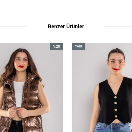
Benzer Ürünler
%20
Yeni
İndirim
Ürün
%20İndirim