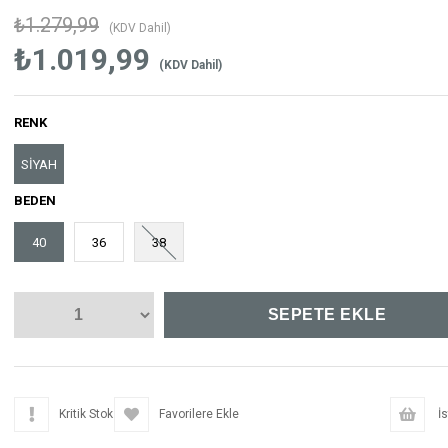
₺1.279,99
(KDV Dahil)
₺1.019,99
(KDV Dahil)
RENK
SİYAH
BEDEN
40
36
38
Kritik Stok
Favorilere Ekle
İs