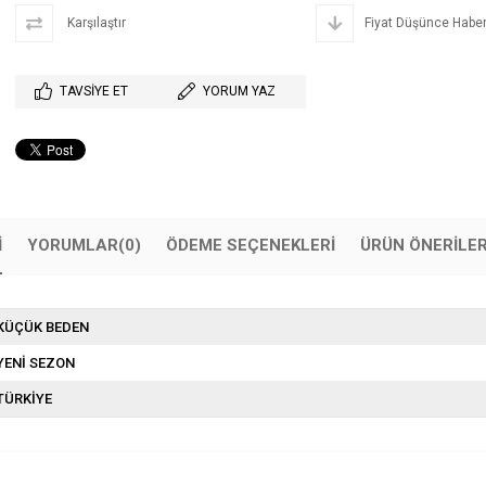
Karşılaştır
Fiyat Düşünce Haber
TAVSIYE ET
YORUM YAZ
I
YORUMLAR
(0)
ÖDEME SEÇENEKLERI
ÜRÜN ÖNERILER
KÜÇÜK BEDEN
YENİ SEZON
TÜRKİYE