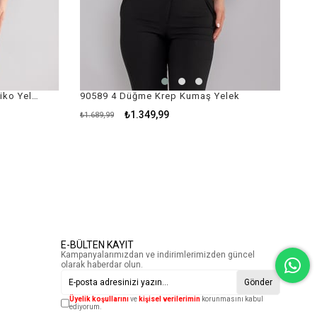
844 Gold Düğmeli Kısa Crop Triko Yelek
90589 4 Düğme Krep Kumaş Yelek
₺1.349,99
₺1.689,99
E-BÜLTEN KAYIT
Kampanyalarımızdan ve indirimlerimizden güncel
olarak haberdar olun.
Gönder
Üyelik koşullarını
ve
kişisel verilerimin
korunmasını kabul
ediyorum.