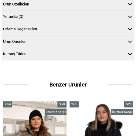
Ürün Özellikleri
Yorumlar
(0)
Ödeme Seçenekleri
Ürün Önerileri
Kumaş Türleri
Benzer Ürünler
Yeni
%20
Yeni
%20
m
Ürün
İndirim
Ürün
İndirim
Ücretsiz Kargo
Ücretsiz Kargo
dirim
%20İndirim
%20İndi