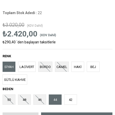
Toplam Stok Adedi
:
22
₺3.020,00
(KDV Dahil)
₺2.420,00
(KDV Dahil)
₺290,40
`den başlayan taksitlerle
RENK
SİYAH
LACİVERT
BORDO
CAMEL
HAKİ
BEJ
SÜTLÜ KAHVE
BEDEN
50
48
46
44
42