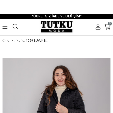
750 TL Üzeri Ücretsiz Kargo
Ücretsiz İade ve Değişim
Kapıda Nakit Ödeme İmkanı
Havale ve EFT Ödeme
*ÜCRETSİZ İADE VE DEĞİŞİM*
0
1059 BÜYÜK BEDEN İÇI KÜRKLÜ KAPITONE KADIN MONT