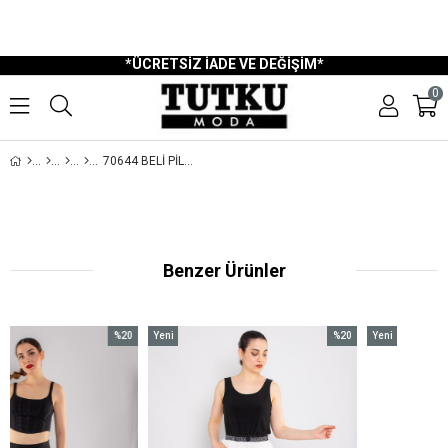
750 TL Üzeri Ücretsiz Kargo
Ücretsiz İade ve Değişim
Kapıda Nakit Ödeme İmkanı
Havale ve EFT Ödeme
*ÜCRETSİZ İADE VE DEĞİŞİM*
0
70644 BELI PILELI LASTIKLI PANTOLON
Benzer Ürünler
%20
Yeni
%20
Yeni
İndirim
Ürün
İndirim
Ürün
%20İndirim
%20İndirim