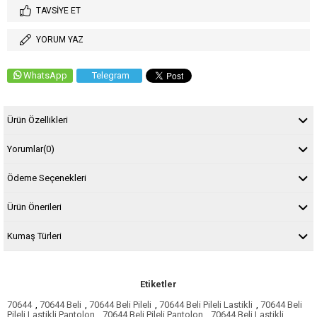
TAVSIYE ET
YORUM YAZ
WhatsApp
Telegram
Ürün Özellikleri
Yorumlar
(0)
Ödeme Seçenekleri
Ürün Önerileri
Kumaş Türleri
Etiketler
70644
,
70644 Beli
,
70644 Beli Pileli
,
70644 Beli Pileli Lastikli
,
70644 Beli
Pileli Lastikli Pantolon
,
70644 Beli Pileli Pantolon
,
70644 Beli Lastikli
,