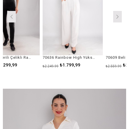
6424 Yanı Derili Çelikli Rayon Tayt Pantolon
70636 Rainbow High Yüksek Bel Pileli Bol Paça Pantolon
₺1.799,99
₺2.049,99
₺2.249,99
₺2.559,99