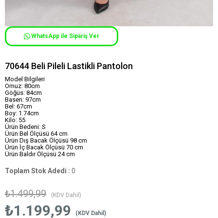
WhatsApp ile Sipariş Ver
70644 Beli Pileli Lastikli Pantolon
Model Bilgileri
Omuz: 80cm
Göğüs: 84cm
Basen: 97cm
Bel: 67cm
Boy: 1.74cm
Kilo: 55
Ürün Bedeni: S
Ürün Bel Ölçüsü 64 cm
Ürün Dış Bacak Ölçüsü 98 cm
Ürün İç Bacak Ölçüsü 70 cm
Ürün Baldır Ölçüsü 24 cm
Toplam Stok Adedi
:
0
₺1.499,99
(KDV Dahil)
₺1.199,99
(KDV Dahil)